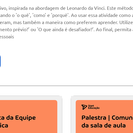
exivo, inspirada na abordagem de Leonardo da Vinci. Este métod
ndo o 'o quê', 'como' e 'porquê'. Ao usar essa atividade como a
eram, mas também a maneira como preferem aprender. Utilize
nto prévio?' ou 'O que ainda é desafiador?'. Ao final, permita a
essoais