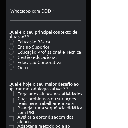
Whatsapp com DDD
Qual é o seu principal contexto de
atuação?
*
Educação Básica
Ensino Superior
Educação Profissional e Técnica
Gestão educacional
Educação Corporativa
Outro
Qual é hoje o seu maior desafio ao
R
aplicar metodologias ativas?
*
e
Engajar os alunos nas atividades
q
Criar problemas ou situações
u
reais para trabalhar em aula
i
Planejar uma sequência didática
r
com PBL
e
Avaliar a aprendizagem dos
d
alunos
Adaptar a metodologia ao