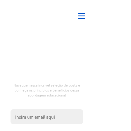
Educação ativa: a nova
forma de aprender
Navegue nessa incrível seleção de posts e
conheça os princípios e benefícios dessa
abordagem educacional