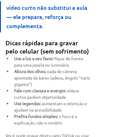
vídeo curto não substitui a aula 
— ele prepara, reforça ou 
complementa.
Dicas rápidas para gravar 
pelo celular (sem sofrimento)
Use a luz a seu favor:
 fique de frente 
para uma janela ou luminária
Altura dos olhos:
 nada de câmera 
apontada de baixo (adeus, ângulo “nariz 
gigante”)
Fale com clareza e energia:
 vídeos 
curtos pedem objetividade
Use legendas:
 aumentam a retenção e 
ajudam na acessibilidade
Prefira fundos simples:
 o foco é a 
explicação, não o cenário
Você pode gravar direto pelo TikTok ou usar 