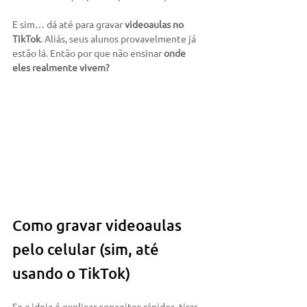
E sim… dá até para gravar 
videoaulas no 
TikTok
. Aliás, seus alunos provavelmente já 
estão lá. Então por que não ensinar 
onde 
eles realmente vivem?
Como gravar videoaulas 
pelo celular (sim, até 
usando o TikTok)
Se a ideia é explicar conceitos rápidos, tirar 