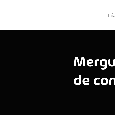
Iníc
Mergu
de co