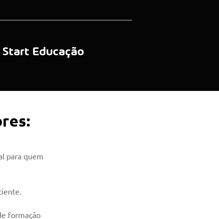
Start Educação
res:
al para quem 
iente. 
 de formação 