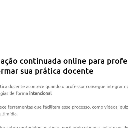
ção continuada online para profe
rmar sua prática docente
tica docente acontece quando o professor consegue integrar n
gias de forma 
intencional
. 
ece ferramentas que facilitam esse processo, como vídeos, quiz
ltimídia.
er sobre metodologias ativas, você pode planejar aulas mais di