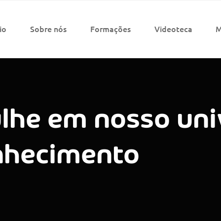
io
Sobre nós
Formações
Videoteca
M
lhe em nosso uni
nhecimento