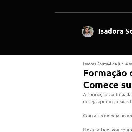
Isadora S
Isadora Souza
4 de jun.
4 m
Formação c
Comece sua
A formação continuada 
deseja aprimorar suas h
Com a tecnologia ao nos
Neste artigo, vou comp