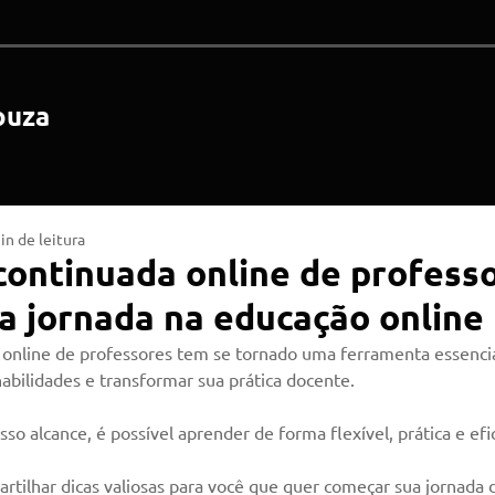
ouza
in de leitura
ontinuada online de professo
 jornada na educação online
online de professores tem se tornado uma ferramenta essenci
abilidades e transformar sua prática docente. 
so alcance, é possível aprender de forma flexível, prática e efic
artilhar dicas valiosas para você que quer começar sua jornada