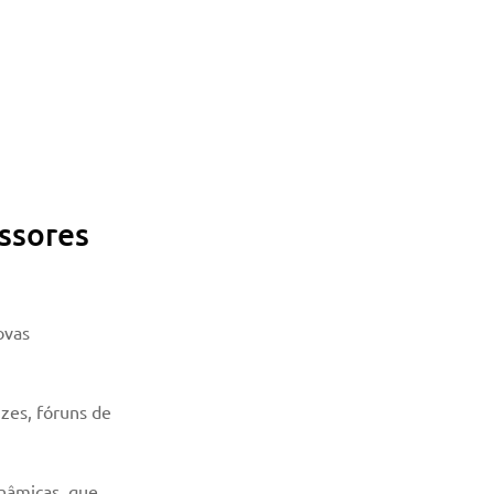
ssores 
ovas 
zes, fóruns de 
nâmicas, que 