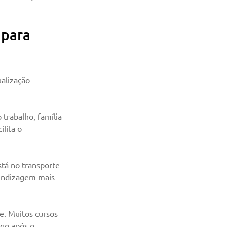
 para 
alização 
 trabalho, família 
lita o 
tá no transporte 
rendizagem mais 
e. Muitos cursos 
go após o 