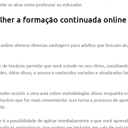
nte se atua como professor ou educador.
lher a formação continuada online
online oferece diversas vantagens para adultos que buscam atu
de de horários permite que você estude no seu ritmo, conciliando
des. Além disso, o acesso a conteúdos variados e atualizados faci
oder assistir a uma aula sobre metodologias ativas enquanto es
 horário que for mais conveniente. Isso torna o processo de ap
te.
 é a possibilidade de aplicar imediatamente o que você aprend
práticas pedagógicas que podem ser testadas em sala de aula lo